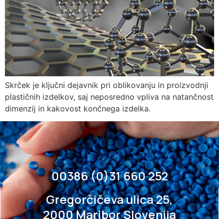
Skrček je ključni dejavnik pri oblikovanju in proizvodnji
plastičnih izdelkov, saj neposredno vpliva na natančnost
dimenzij in kakovost končnega izdelka.
00386 (0)31 660 252
Gregorčičeva ulica 25,
2000 Maribor Slovenija