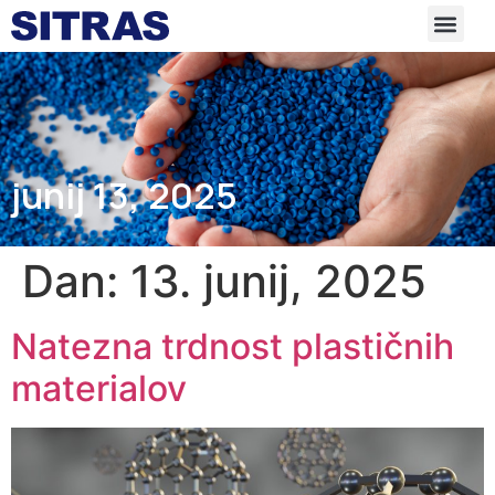
junij 13, 2025
Dan:
13. junij, 2025
Natezna trdnost plastičnih
materialov