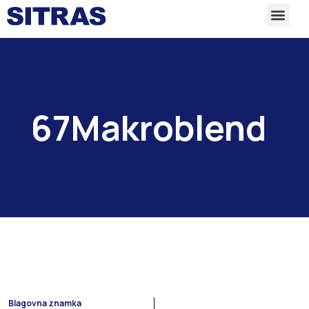
67Makroblend
Blagovna znamka