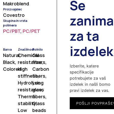
Se
Makroblend
Proizvajalec
Covestro
zanima
Skupina in vrsta
polimera
za ta
PC/PBT
,
PC/PET
izdele
Barva
Značilnost
Polnilo
Natural,
Chemical
Glass
Black,
resistance,
fibers,
Izberite, katere
Colored
High
Carbon
specifikacije
stiffness,
fibers,
potrebujete za vaš
Hydrolysis
Long
izdelek in našli bomo
resistance,
glass
pravi izdelek za vas.
Thermal
fibers,
stability,
Glass
POŠLJI POVPRAŠE
Low
beads