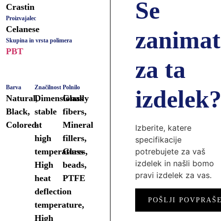
Se
Crastin
Proizvajalec
Celanese
zanimat
Skupina in vrsta polimera
PBT
za ta
Barva
Značilnost
Polnilo
izdelek
Natural,
Dimensionally
Glass
Black,
stable
fibers,
Colored
at
Mineral
Izberite, katere
high
fillers,
specifikacije
temperatures,
Glass
potrebujete za vaš
izdelek in našli bomo
High
beads,
pravi izdelek za vas.
heat
PTFE
deflection
POŠLJI POVPRAŠ
temperature,
High