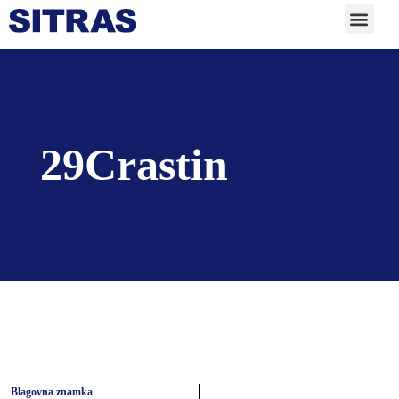
29Crastin
Blagovna znamka