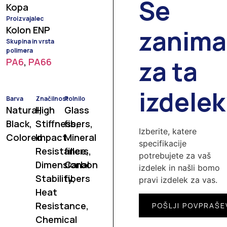
Se
Kopa
Proizvajalec
Kolon ENP
zanima
Skupina in vrsta
polimera
za ta
PA6
,
PA66
izdele
Barva
Značilnost
Polnilo
Natural,
High
Glass
Black,
Stiffness,
fibers,
Izberite, katere
Colored
Impact
Mineral
specifikacije
Resistance,
fillers,
potrebujete za vaš
Dimensional
Carbon
izdelek in našli bomo
Stability,
fibers
pravi izdelek za vas.
Heat
Resistance,
POŠLJI POVPRAŠE
Chemical