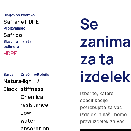
Blagovna znamka
Se
Safrene HDPE
Proizvajalec
Safripol
zanima
Skupina in vrsta
polimera
za ta
HDPE
izdele
Barva
Značilnost
Polnilo
Natural,
High
/
Black
stiffness,
Izberite, katere
Chemical
specifikacije
resistance,
potrebujete za vaš
Low
izdelek in našli bomo
water
pravi izdelek za vas.
absorption,